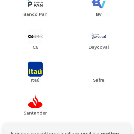
Banco Pan
BV
C6
Daycoval
Itaú
Safra
Santander
Nossos consultores avaliam qual é a
melhor