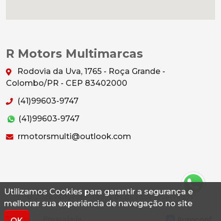
R Motors Multimarcas
Rodovia da Uva, 1765 - Roça Grande -
Colombo/PR - CEP 83402000
(41)99603-9747
(41)99603-9747
rmotorsmulti@outlook.com
Utilizamos Cookies para garantir a segurança e
© 2026 Autoconf. Todos os direitos reservados.
melhorar sua experiência de navegação no site
Termos
Privacidade
OK