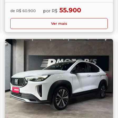
55.900
por R$
de R$ 60.900
Ver mais