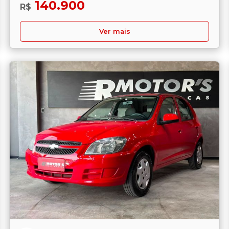
140.900
R$
Ver mais