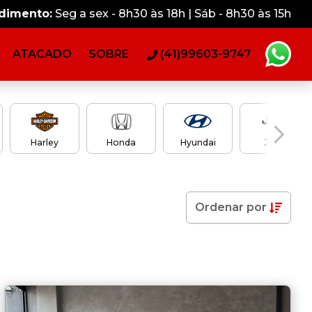
ndimento:
Seg a sex - 8h30 às 18h | Sáb - 8h30 às 15h
ATACADO
SOBRE
(41)99603-9747
Harley
Honda
Hyundai
Jeep
Ordenar
por