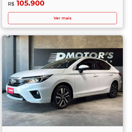
105.900
R$
Ver mais