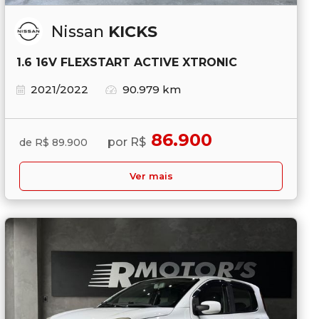
Nissan
KICKS
1.6 16V FLEXSTART ACTIVE XTRONIC
2021/2022
90.979 km
86.900
por R$
de R$ 89.900
Ver mais