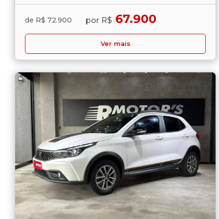
67.900
por R$
de R$ 72.900
Ver mais