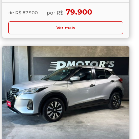
79.900
por R$
de R$ 87.900
Ver mais