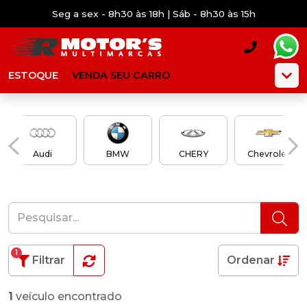
Seg a sex - 8h30 às 18h | Sáb - 8h30 às 15h
ESTOQUE
VENDA SEU CARRO
Audi
BMW
CHERY
Chevrolet
1
Filtrar
Ordenar
1
veículo encontrado