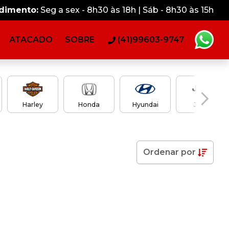
ndimento:
Seg a sex - 8h30 às 18h | Sáb - 8h30 às 15h
ATACADO
SOBRE
(41)99603-9747
Harley
Honda
Hyundai
Jeep
Ordenar
por