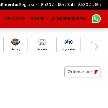
ndimento:
Seg a sex - 8h30 às 18h | Sáb - 8h30 às 15h
ATACADO
SOBRE
(41)99603-9747
Harley
Honda
Hyundai
Jeep
Ordenar
por