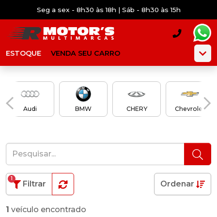
Seg a sex - 8h30 às 18h | Sáb - 8h30 às 15h
ESTOQUE
VENDA SEU CARRO
Audi
BMW
CHERY
Chevrolet
1
Filtrar
Ordenar
1
veículo encontrado