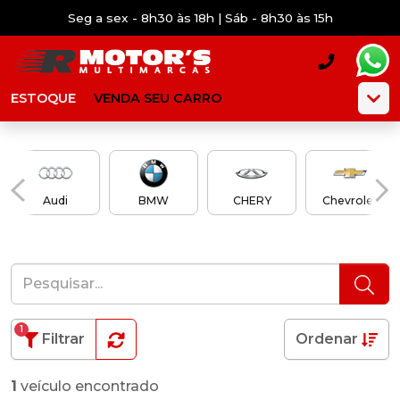
Seg a sex - 8h30 às 18h | Sáb - 8h30 às 15h
ESTOQUE
VENDA SEU CARRO
Audi
BMW
CHERY
Chevrolet
1
Filtrar
Ordenar
1
veículo encontrado