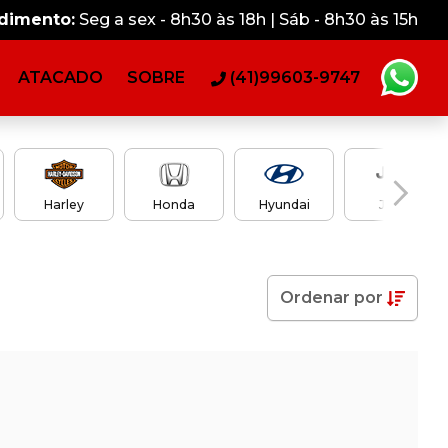
ndimento:
Seg a sex - 8h30 às 18h | Sáb - 8h30 às 15h
ATACADO
SOBRE
(41)99603-9747
Harley
Honda
Hyundai
Jeep
Ordenar
por