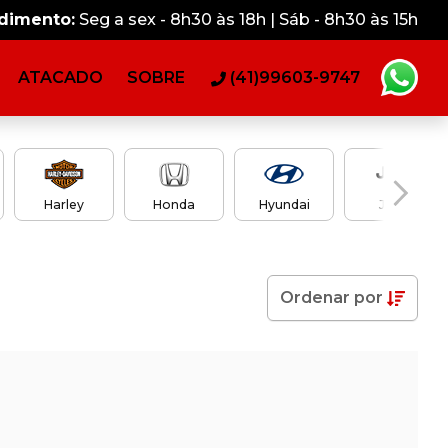
ndimento:
Seg a sex - 8h30 às 18h | Sáb - 8h30 às 15h
ATACADO
SOBRE
(41)99603-9747
Harley
Honda
Hyundai
Jeep
Ordenar
por